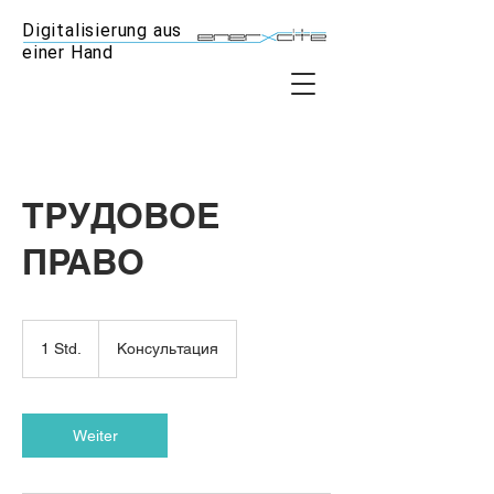
Digitalisierung aus
einer Hand
ТРУДОВОЕ
ПРАВО
Консультация
1 Std.
1
Консультация
S
t
d
Weiter