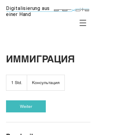
Digitalisierung aus
einer Hand
ИММИГРАЦИЯ
Консультация
1 Std.
1
Консультация
S
t
d
Weiter